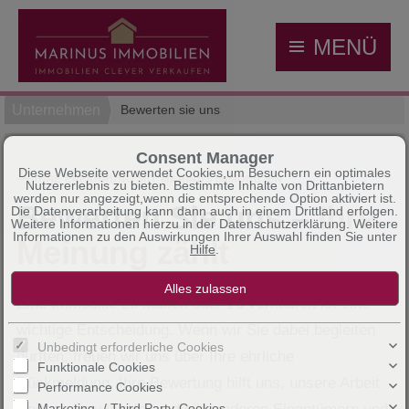
MENÜ
Unternehmen
Bewerten sie uns
Consent Manager
Diese Webseite verwendet Cookies,um Besuchern ein optimales
IHRE ERFAHRUNG MIT MARINUS IMMOBILIEN
Nutzererlebnis zu bieten. Bestimmte Inhalte von Drittanbietern
werden nur angezeigt,wenn die entsprechende Option aktiviert ist.
Bewerten Sie uns –
Ihre
Die Datenverarbeitung kann dann auch in einem Drittland erfolgen.
Weitere Informationen hierzu in der Datenschutzerklärung. Weitere
Informationen zu den Auswirkungen Ihrer Auswahl finden Sie unter
Meinung zählt
Hilfe
.
Eine Immobilie zu kaufen oder zu verkaufen ist eine
wichtige Entscheidung. Wenn wir Sie dabei begleiten
Unbedingt erforderliche Cookies
durften, freuen wir uns über Ihre ehrliche
Funktionale Cookies
Rückmeldung. Ihre Bewertung hilft uns, unsere Arbeit
Performance Cookies
Marketing- / Third Party-Cookies