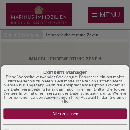
MENÜ
Gratis-Bewertung
Immobilienbewertung Zeven
IMMOBILIENBEWERTUNG ZEVEN
Immobilie in
Zeven
Consent Manager
Diese Webseite verwendet Cookies,um Besuchern ein optimales
Nutzererlebnis zu bieten. Bestimmte Inhalte von Drittanbietern
kostenlos bewerten
werden nur angezeigt,wenn die entsprechende Option aktiviert ist.
Die Datenverarbeitung kann dann auch in einem Drittland erfolgen.
Weitere Informationen hierzu in der Datenschutzerklärung. Weitere
lassen
Informationen zu den Auswirkungen Ihrer Auswahl finden Sie unter
Hilfe
.
Was ist Ihr Haus, Ihre Wohnung oder Ihr Grundstück
in 27404 Zeven aktuell wert? Nutzen Sie unsere