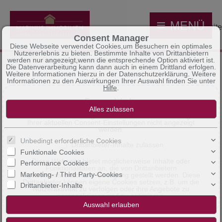
MENÜ
Startseite
Consent Manager
Diese Webseite verwendet Cookies,um Besuchern ein optimales
Nutzererlebnis zu bieten. Bestimmte Inhalte von Drittanbietern
Kaufen
Finanzierungsrechner
werden nur angezeigt,wenn die entsprechende Option aktiviert ist.
Die Datenverarbeitung kann dann auch in einem Drittland erfolgen.
Weitere Informationen hierzu in der Datenschutzerklärung. Weitere
Informationen zu den Auswirkungen Ihrer Auswahl finden Sie unter
Hilfe
.
Externe Inhalte
Die an dieser Stelle vorgesehenen Inhalte können aufgrund
Ihrer aktuellen Consent-Einstellungen nicht angezeigt
werden.
Unbedingt erforderliche Cookies
Drittanbieter-Inhalte zulassen
Funktionale Cookies
Diese Webseite bietet möglicherweise Inhalte oder
Performance Cookies
Funktionalitäten an, die von Drittanbietern
Marketing- / Third Party-Cookies
eigenverantwortlich zur Verfügung gestellt werden. Diese
Drittanbieter können eigene Cookies setzen, z.B. um die
Drittanbieter-Inhalte
Nutzeraktivität zu verfolgen oder ihre Angebote zu
personalisieren und zu optimieren.