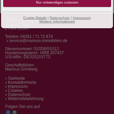
Cookie-Details
|
Datenschutz
|
Impressum
MARINUS Immobilien GmbH
Weitere Informationen
Braueler Weg 3
27404 Zeven
Telefon:
04281 / 71 72 874
service@marinus-immobilien.de
Steuernummer: 52/200/51012
Handelsregisternr.: HRB 207437
USt-IdNr.: DE325215773
Geschäftsführer:
Marinus Grimberg
Startseite
Kontaktformular
Impressum
Cookies
Datenschutz
Widerrufsbelehrung
Folgen Sie uns auf: